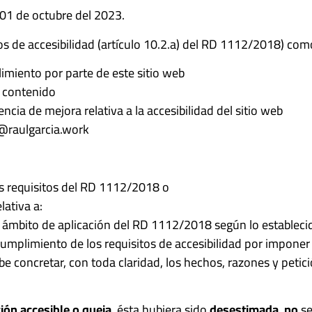
l 01 de octubre del 2023.
os de accesibilidad (artículo 10.2.a) del RD 1112/2018) com
imiento por parte de este sitio web
l contenido
ncia de mejora relativa a la accesibilidad del sitio web
a@raulgarcia.work
os requisitos del RD 1112/2018 o
lativa a:
 ámbito de aplicación del RD 1112/2018 según lo establecido
umplimiento de los requisitos de accesibilidad por impone
ebe concretar, con toda claridad, los hechos, razones y peti
ión accesible o queja
, ésta hubiera sido
desestimada
,
no
se